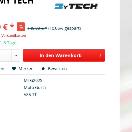
 MY TECH
 € *
149,99 € *
(10,06% gespart)
l. Versandkosten
 1-3 Tage
In den Warenkorb
hen
Merken
Bewerten
MTG202S
Moto Guzzi
V85 TT