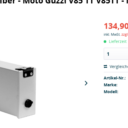
lber - Moto Guzzi V85 TT V85TT -
134,90
inkl. MwSt.
zzg
Lieferzeit
1
Vergleic
Artikel-Nr.:
Marke:
Modell: