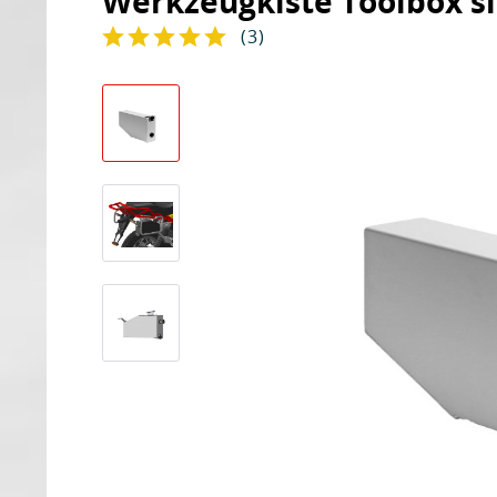
Werkzeugkiste Toolbox si
(
3
)