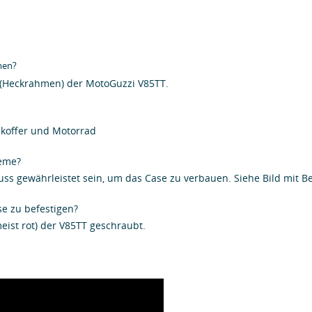
men?
r (Heckrahmen) der MotoGuzzi V85TT.
enkoffer und Motorrad
teme?
ss gewährleistet sein, um das Case zu verbauen. Siehe Bild mit 
e zu befestigen?
eist rot) der V85TT geschraubt.