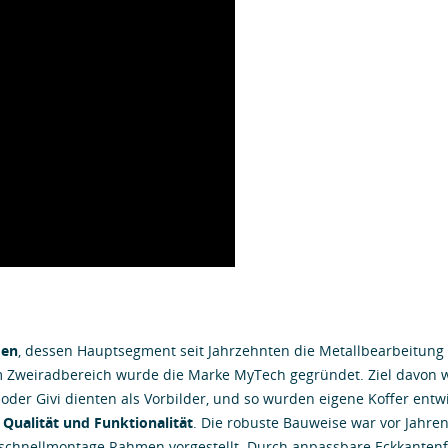
men
, dessen Hauptsegment seit Jahrzehnten die Metallbearbeitung 
m Zweiradbereich wurde die Marke MyTech gegründet. Ziel davon 
 oder Givi dienten als Vorbilder, und so wurden eigene Koffer entw
 Qualität und Funktionalität
. Die robuste Bauweise war vor Jahren
chnellmontage Rahmen vorgestellt. Durch anpassbare Eckkantenfar