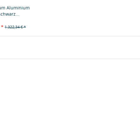
ium Aluminium
schwarz...
 *
1.322,34 € *