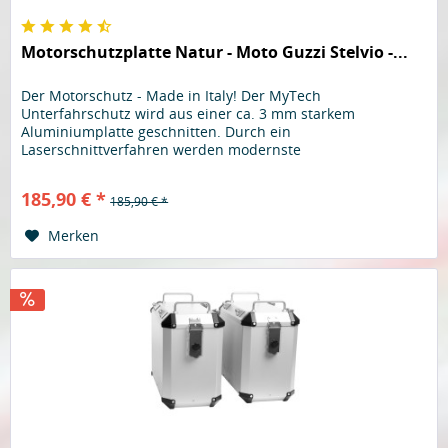
Motorschutzplatte Natur - Moto Guzzi Stelvio -...
Der Motorschutz - Made in Italy! Der MyTech
Unterfahrschutz wird aus einer ca. 3 mm starkem
Aluminiumplatte geschnitten. Durch ein
Laserschnittverfahren werden modernste
Herstellungsverfahren genutzt um die Motorschutzplatte
mit höchster Genauigkeit und Präzision zu fertigen.
185,90 € *
185,90 € *
Anschließend wird dieses Stück passend zum Motorrad
gebogen. Ein robuster, und beschichteter...
Merken