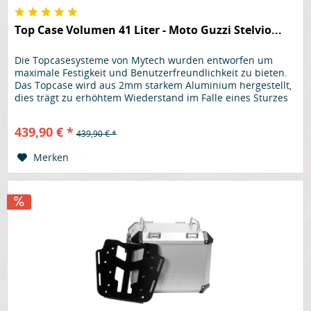
Top Case Volumen 41 Liter - Moto Guzzi Stelvio...
Die Topcasesysteme von Mytech wurden entworfen um
maximale Festigkeit und Benutzerfreundlichkeit zu bieten.
Das Topcase wird aus 2mm starkem Aluminium hergestellt,
dies trägt zu erhöhtem Wiederstand im Falle eines Sturzes
bei, um Gewicht zu sparen werden für Deckel sowie Boden
1,5mm starkes Aluminium verwendet. Am kompletten
439,90 € *
439,90 € *
Gehäuse wird kein Kunststoff verwendet, selbst der...
Merken