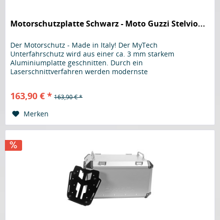
Motorschutzplatte Schwarz - Moto Guzzi Stelvio...
Der Motorschutz - Made in Italy! Der MyTech
Unterfahrschutz wird aus einer ca. 3 mm starkem
Aluminiumplatte geschnitten. Durch ein
Laserschnittverfahren werden modernste
Herstellungsverfahren genutzt um die Motorschutzplatte
mit höchster Genauigkeit und Präzision zu fertigen.
163,90 € *
163,90 € *
Anschließend wird dieses Stück passend zum Motorrad
gebogen. Ein robuster, und beschichteter...
Merken