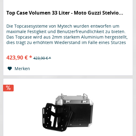
Top Case Volumen 33 Liter - Moto Guzzi Stelvio...
Die Topcasesysteme von Mytech wurden entworfen um
maximale Festigkeit und Benutzerfreundlichkeit zu bieten.
Das Topcase wird aus 2mm starkem Aluminium hergestellt,
dies trägt zu erhöhtem Wiederstand im Falle eines Sturzes
bei, um Gewicht zu sparen werden für Deckel sowie Boden
1,5mm starkes Aluminium verwendet. Am kompletten
423,90 € *
423,90 € *
Gehäuse wird kein Kunststoff verwendet, selbst der...
Merken