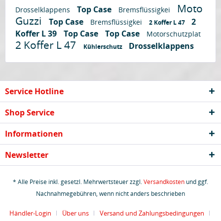
Moto
Top Case
Drosselklappens
Bremsflüssigkei
Guzzi
Top Case
2
Bremsflüssigkei
2 Koffer L 47
Koffer L 39
Top Case
Top Case
Motorschutzplat
2 Koffer L 47
Drosselklappens
Kühlerschutz
Service Hotline
Shop Service
Informationen
Newsletter
* Alle Preise inkl. gesetzl. Mehrwertsteuer zzgl.
Versandkosten
und ggf.
Nachnahmegebühren, wenn nicht anders beschrieben
Händler-Login
Über uns
Versand und Zahlungsbedingungen