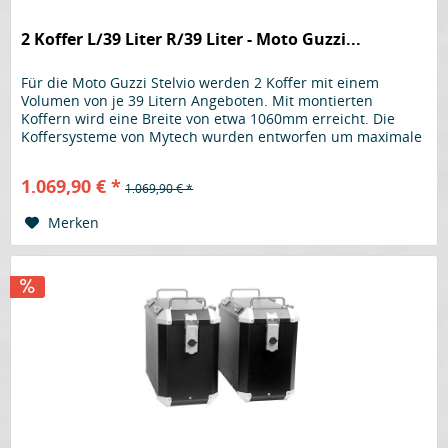
2 Koffer L/39 Liter R/39 Liter - Moto Guzzi...
Für die Moto Guzzi Stelvio werden 2 Koffer mit einem
Volumen von je 39 Litern Angeboten. Mit montierten
Koffern wird eine Breite von etwa 1060mm erreicht. Die
Koffersysteme von Mytech wurden entworfen um maximale
Festigkeit und Benutzerfreundlichkeit zu bieten. Der Koffer
wird aus 2mm starkem Aluminium hergestellt, dies trägt zu
1.069,90 € *
1.069,90 € *
erhöhtem Wiederstand im Falle eines Sturzes...
Merken