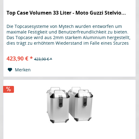
Top Case Volumen 33 Liter - Moto Guzzi Stelvio...
Die Topcasesysteme von Mytech wurden entworfen um
maximale Festigkeit und Benutzerfreundlichkeit zu bieten.
Das Topcase wird aus 2mm starkem Aluminium hergestellt,
dies trägt zu erhöhtem Wiederstand im Falle eines Sturzes
bei, um Gewicht zu sparen werden für Deckel sowie Boden
1,5mm starkes Aluminium verwendet. Am kompletten
423,90 € *
423,90 € *
Gehäuse wird kein Kunststoff verwendet, selbst der...
Merken