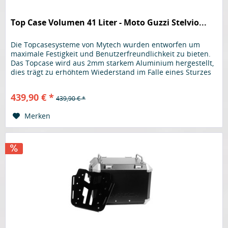
Top Case Volumen 41 Liter - Moto Guzzi Stelvio...
Die Topcasesysteme von Mytech wurden entworfen um
maximale Festigkeit und Benutzerfreundlichkeit zu bieten.
Das Topcase wird aus 2mm starkem Aluminium hergestellt,
dies trägt zu erhöhtem Wiederstand im Falle eines Sturzes
bei, um Gewicht zu sparen werden für Deckel sowie Boden
1,5mm starkes Aluminium verwendet. Am kompletten
439,90 € *
439,90 € *
Gehäuse wird kein Kunststoff verwendet, selbst der...
Merken