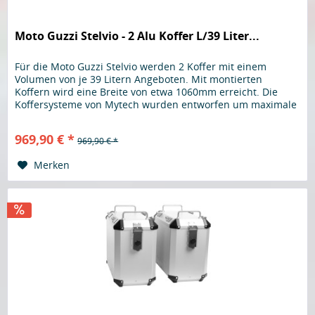
Moto Guzzi Stelvio - 2 Alu Koffer L/39 Liter...
Für die Moto Guzzi Stelvio werden 2 Koffer mit einem
Volumen von je 39 Litern Angeboten. Mit montierten
Koffern wird eine Breite von etwa 1060mm erreicht. Die
Koffersysteme von Mytech wurden entworfen um maximale
Festigkeit und Benutzerfreundlichkeit zu bieten. Der Koffer
wird aus 2mm starkem Aluminium hergestellt, dies trägt zu
969,90 € *
969,90 € *
erhöhtem Wiederstand im Falle eines Sturzes...
Merken