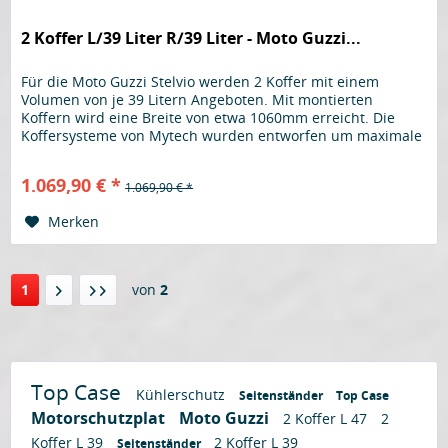
2 Koffer L/39 Liter R/39 Liter - Moto Guzzi...
Für die Moto Guzzi Stelvio werden 2 Koffer mit einem
Volumen von je 39 Litern Angeboten. Mit montierten
Koffern wird eine Breite von etwa 1060mm erreicht. Die
Koffersysteme von Mytech wurden entworfen um maximale
Festigkeit und Benutzerfreundlichkeit zu bieten. Der Koffer
wird aus 2mm starkem Aluminium hergestellt, dies trägt zu
1.069,90 € *
1.069,90 € *
erhöhtem Wiederstand im Falle eines Sturzes...
Merken
1
von
2
Top Case
Kühlerschutz
Seitenständer
Top Case
Motorschutzplat
Moto Guzzi
2 Koffer L 47
2
Koffer L 39
2 Koffer L 39
Seitenständer