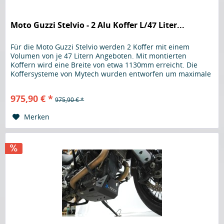
Moto Guzzi Stelvio - 2 Alu Koffer L/47 Liter...
Für die Moto Guzzi Stelvio werden 2 Koffer mit einem
Volumen von je 47 Litern Angeboten. Mit montierten
Koffern wird eine Breite von etwa 1130mm erreicht. Die
Koffersysteme von Mytech wurden entworfen um maximale
Festigkeit und Benutzerfreundlichkeit zu bieten. Der Koffer
wird aus 2mm starkem Aluminium hergestellt, dies trägt zu
975,90 € *
975,90 € *
erhöhtem Wiederstand im Falle eines Sturzes...
Merken