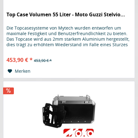
Top Case Volumen 55 Liter - Moto Guzzi Stelvio...
Die Topcasesysteme von Mytech wurden entworfen um
maximale Festigkeit und Benutzerfreundlichkeit zu bieten.
Das Topcase wird aus 2mm starkem Aluminium hergestellt,
dies trägt zu erhöhtem Wiederstand im Falle eines Sturzes
bei, um Gewicht zu sparen werden für Deckel sowie Boden
1,5mm starkes Aluminium verwendet. Am kompletten
453,90 € *
453,90 € *
Gehäuse wird kein Kunststoff verwendet, selbst der...
Merken