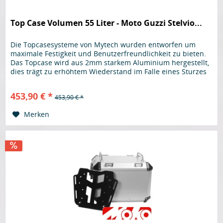
Top Case Volumen 55 Liter - Moto Guzzi Stelvio...
Die Topcasesysteme von Mytech wurden entworfen um
maximale Festigkeit und Benutzerfreundlichkeit zu bieten.
Das Topcase wird aus 2mm starkem Aluminium hergestellt,
dies trägt zu erhöhtem Wiederstand im Falle eines Sturzes
bei, um Gewicht zu sparen werden für Deckel sowie Boden
1,5mm starkes Aluminium verwendet. Am kompletten
453,90 € *
453,90 € *
Gehäuse wird kein Kunststoff verwendet, selbst der...
Merken