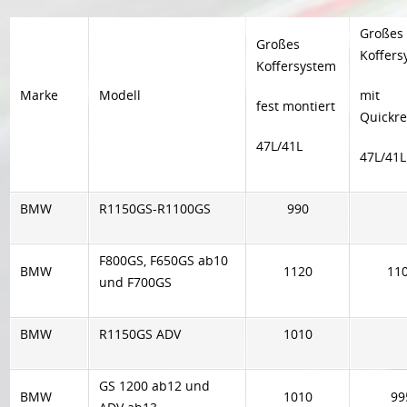
Großes
Großes
Koffers
Koffersystem
Marke
Modell
mit
fest montiert
Quickre
47L/41L
47L/41L
BMW
R1150GS-R1100GS
990
F800GS, F650GS ab10
BMW
1120
11
und F700GS
BMW
R1150GS ADV
1010
GS 1200 ab12 und
BMW
1010
99