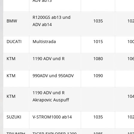
ADV ab13
R1200GS ab13 und
BMW
1035
10
ADV ab14
DUCATI
Multistrada
1015
10
KTM
1190 ADV und R
1080
10
KTM
990ADV und 950ADV
1090
1190 ADV und R
KTM
10
Akrapovic Auspuff
SUZUKI
V-STROM1000 ab14
1035
10
TRIUMPH
TIGER EXPLORER 1200
1085
10