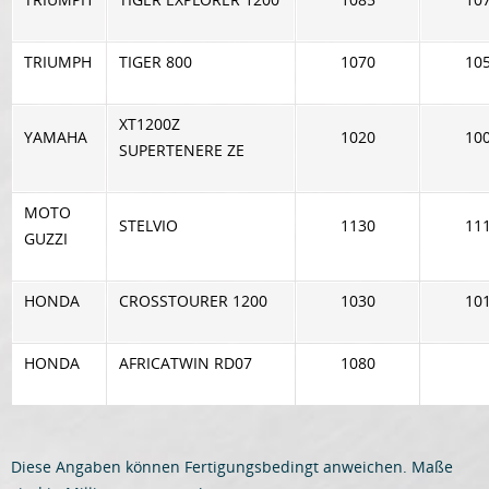
TRIUMPH
TIGER 800
1070
10
XT1200Z
YAMAHA
1020
10
SUPERTENERE ZE
MOTO
STELVIO
1130
11
GUZZI
HONDA
CROSSTOURER 1200
1030
10
HONDA
AFRICATWIN RD07
1080
Diese Angaben können Fertigungsbedingt anweichen. Maße