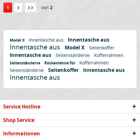
1
von
2
Innentasche aus
Innentasche aus
Model X
Innentasche aus
Model X
Seitenkoffer
Innentasche aus
Seitenständerve
Kofferrahmen
Kofferrahmen
Seitenständerve
Rückenlehne für
Seitenkoffer
Innentasche aus
Seitenständerve
Innentasche aus
Service Hotline
Shop Service
Informationen