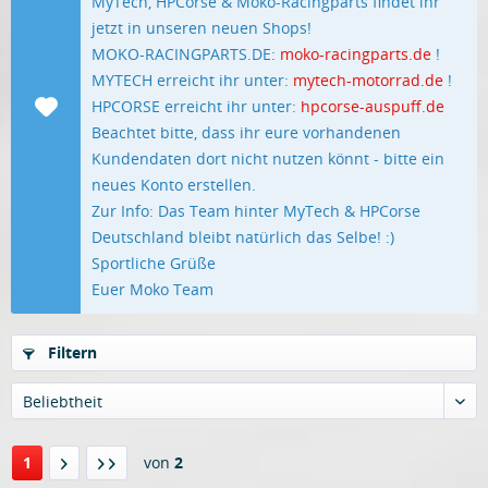
MyTech, HPCorse & Moko-Racingparts findet ihr
jetzt in unseren neuen Shops!
MOKO-RACINGPARTS.DE:
moko-racingparts.de
!
MYTECH erreicht ihr unter:
mytech-motorrad.de
!
HPCORSE erreicht ihr unter:
hpcorse-auspuff.de
Beachtet bitte, dass ihr eure vorhandenen
Kundendaten dort nicht nutzen könnt - bitte ein
neues Konto erstellen.
Zur Info: Das Team hinter MyTech & HPCorse
Deutschland bleibt natürlich das Selbe! :)
Sportliche Grüße
Euer Moko Team
Filtern
Beliebtheit
1
von
2