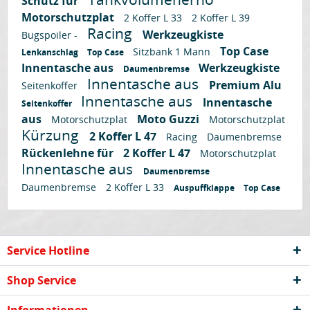
Schutz für
Motorschutzplat
2 Koffer L 33
2 Koffer L 39
Racing
Werkzeugkiste
Bugspoiler -
Top Case
Sitzbank 1 Mann
Lenkanschlag
Top Case
Innentasche aus
Werkzeugkiste
Daumenbremse
Innentasche aus
Premium Alu
Seitenkoffer
Innentasche aus
Innentasche
Seitenkoffer
aus
Moto Guzzi
Motorschutzplat
Motorschutzplat
Kürzung
2 Koffer L 47
Racing
Daumenbremse
Rückenlehne für
2 Koffer L 47
Motorschutzplat
Innentasche aus
Daumenbremse
Daumenbremse
2 Koffer L 33
Auspuffklappe
Top Case
Service Hotline
Shop Service