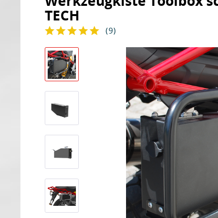
Werkzeugkiste Toolbox sc
TECH
(
9
)