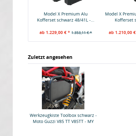
Model X Premium Alu
Model X Prem
Kofferset schwarz 48/41L -...
Kofferset 
ab 1.229,00 € *
ab 1.210,00 €
1.353,11 € *
Zuletzt angesehen
Werkzeugkiste Toolbox schwarz -
Moto Guzzi V85 TT V85TT - MY
TECH