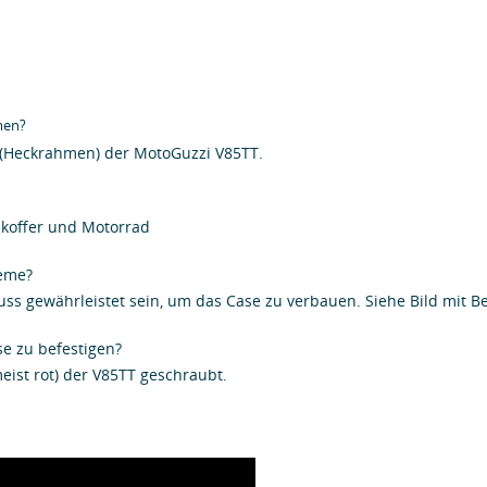
men?
r (Heckrahmen) der MotoGuzzi V85TT.
enkoffer und Motorrad
teme?
ss gewährleistet sein, um das Case zu verbauen. Siehe Bild mit 
e zu befestigen?
eist rot) der V85TT geschraubt.