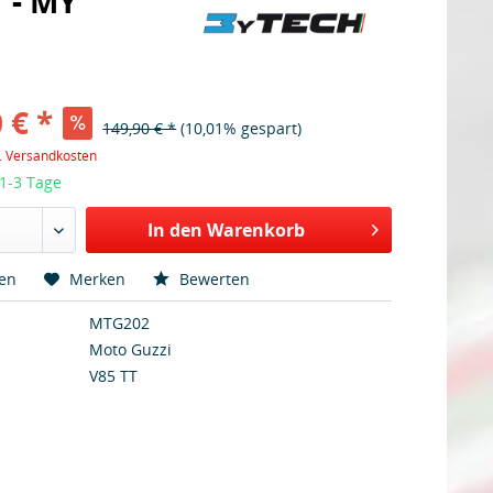
 - MY
 € *
149,90 € *
(10,01% gespart)
l. Versandkosten
 1-3 Tage
In den Warenkorb
hen
Merken
Bewerten
MTG202
Moto Guzzi
V85 TT