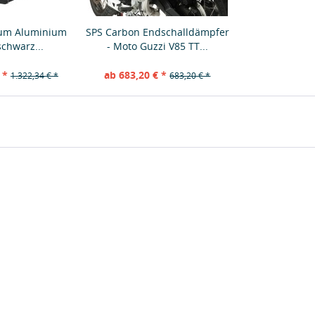
ium Aluminium
SPS Carbon Endschalldämpfer
schwarz...
- Moto Guzzi V85 TT...
 *
ab 683,20 € *
1.322,34 € *
683,20 € *