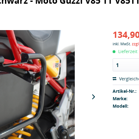
hwarz - Moto Guzzi V85 TT V85TT
134,90
inkl. MwSt.
zzg
Lieferzeit
1
Vergleic
Artikel-Nr.:
Marke:
Modell: