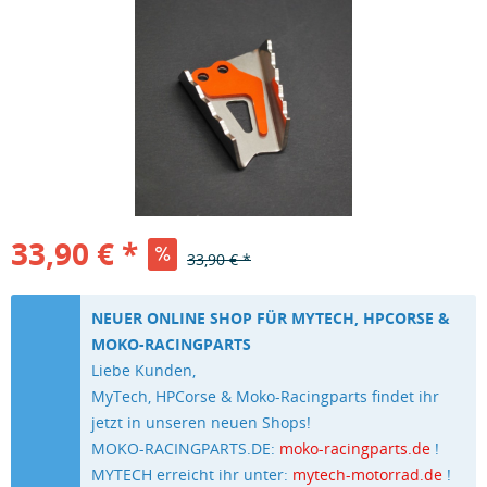
33,90 € *
33,90 € *
NEUER ONLINE SHOP FÜR MYTECH, HPCORSE &
MOKO-RACINGPARTS
Liebe Kunden,
MyTech, HPCorse & Moko-Racingparts findet ihr
jetzt in unseren neuen Shops!
MOKO-RACINGPARTS.DE:
moko-racingparts.de
!
MYTECH erreicht ihr unter:
mytech-motorrad.de
!