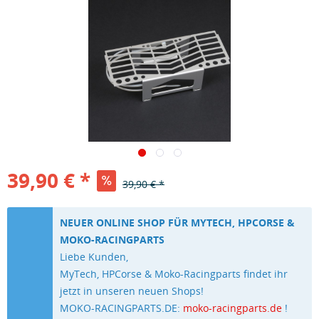
39,90 € *
39,90 € *
NEUER ONLINE SHOP FÜR MYTECH, HPCORSE &
MOKO-RACINGPARTS
Liebe Kunden,
MyTech, HPCorse & Moko-Racingparts findet ihr
jetzt in unseren neuen Shops!
MOKO-RACINGPARTS.DE:
moko-racingparts.de
!