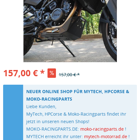
157,00 € *
157,00 € *
NEUER ONLINE SHOP FÜR MYTECH, HPCORSE &
MOKO-RACINGPARTS
Liebe Kunden,
MyTech, HPCorse & Moko-Racingparts findet ihr
jetzt in unseren neuen Shops!
MOKO-RACINGPARTS.DE:
moko-racingparts.de
!
MYTECH erreicht ihr unter:
mytech-motorrad.de
!