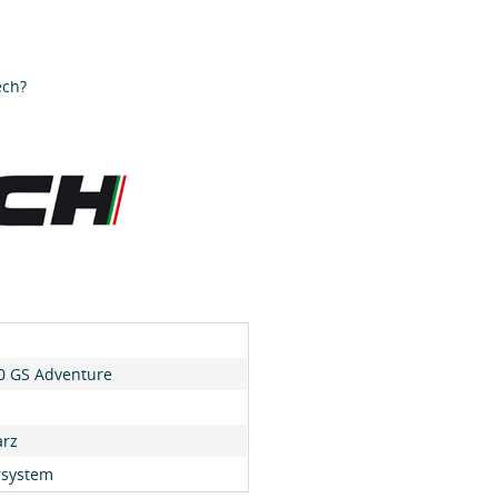
ech?
0 GS Adventure
rz
rsystem