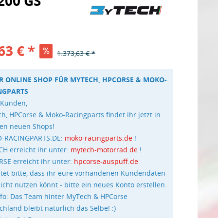
200 GS
63 € *
1.373,63 € *
R ONLINE SHOP FÜR MYTECH, HPCORSE & MOKO-
NGPARTS
 Kunden,
h, HPCorse & Moko-Racingparts findet ihr jetzt in
en neuen Shops!
-RACINGPARTS.DE:
moko-racingparts.de
!
H erreicht ihr unter:
mytech-motorrad.de
!
SE erreicht ihr unter:
hpcorse-auspuff.de
tet bitte, dass ihr eure vorhandenen Kundendaten
nicht nutzen könnt - bitte ein neues Konto erstellen.
nfo: Das Team hinter MyTech & HPCorse
chland bleibt natürlich das Selbe! :)