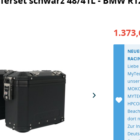
ferset schwarz 48/41L - BMW R1
1.373,
NEUE
RACI
Liebe
MyTec
unser
MOKO
MYTEC
HPCOR
Beach
dort 
Zur I
Deuts