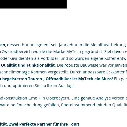
men
, dessen Hauptsegment seit Jahrzehnten die Metallbearbeitung 
m Zweiradbereich wurde die Marke MyTech gegründet. Ziel davon 
 oder Givi dienten als Vorbilder, und so wurden eigene Koffer entw
 Qualität und Funktionalität
. Die robuste Bauweise war vor Jahren
chnellmontage Rahmen vorgestellt. Durch anpassbare Eckkantenfar
n begeisterten Touren-, Offroadbiker ist MyTech ein Muss!
Ein gar
ch und optimieren Sie so Ihren Ausflug!
radkonstruktion GmbH in Oberbayern. Eine genaue Analyse verschie
ar eine Entscheidung gefallen, übereinstimmend mit den Qualit
tät. Zwei Perfekte Partner für Ihre Tour!