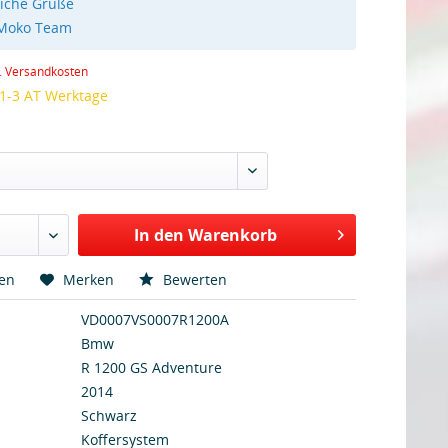
liche Grüße
 Moko Team
l. Versandkosten
 1-3 AT Werktage
In den Warenkorb
hen
Merken
Bewerten
VD0007VS0007R1200A
Bmw
R 1200 GS Adventure
2014
Schwarz
Koffersystem