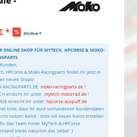
le -
€ *
89,90 € *
R ONLINE SHOP FÜR MYTECH, HPCORSE & MOKO-
NGPARTS
 Kunden,
h, HPCorse & Moko-Racingparts findet ihr jetzt in
en neuen Shops!
-RACINGPARTS.DE:
moko-racingparts.de
!
H erreicht ihr unter:
mytech-motorrad.de
!
SE erreicht ihr unter:
hpcorse-auspuff.de
tet bitte, dass ihr eure vorhandenen Kundendaten
nicht nutzen könnt - bitte ein neues Konto erstellen.
nfo: Das Team hinter MyTech & HPCorse
chland bleibt natürlich das Selbe! :)