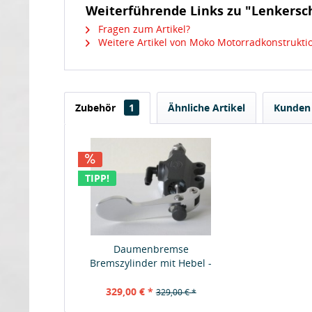
Weiterführende Links zu "Lenkersc
Fragen zum Artikel?
Weitere Artikel von Moko Motorradkonstrukt
Zubehör
1
Ähnliche Artikel
Kunden 
TIPP!
Daumenbremse
Bremszylinder mit Hebel -
Discacciati
329,00 € *
329,00 € *