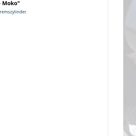
- Moko"
remszylinder.