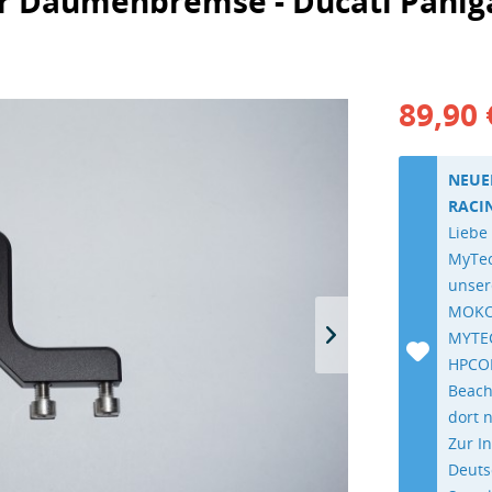
r Daumenbremse - Ducati Paniga
89,90 
NEUE
RACI
Liebe
MyTec
unser
MOKO
MYTEC
HPCOR
Beach
dort 
Zur I
Deuts