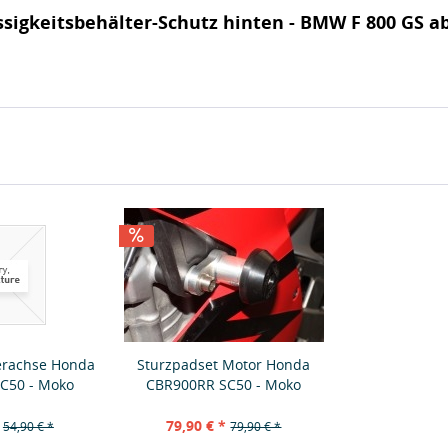
sigkeitsbehälter-Schutz hinten - BMW F 800 GS a
erachse Honda
Sturzpadset Motor Honda
C50 - Moko
CBR900RR SC50 - Moko
79,90 € *
54,90 € *
79,90 € *