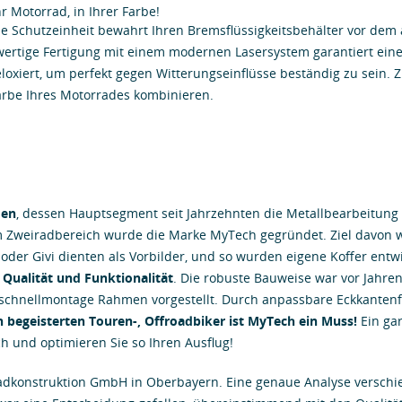
r Motorrad, in Ihrer Farbe!
ie Schutzeinheit bewahrt Ihren Bremsflüssigkeitsbehälter vor dem 
ertige Fertigung mit einem modernen Lasersystem garantiert eine
eloxiert, um perfekt gegen Witterungseinflüsse beständig zu sein. 
Farbe Ihres Motorrades kombinieren.
men
, dessen Hauptsegment seit Jahrzehnten die Metallbearbeitung 
m Zweiradbereich wurde die Marke MyTech gegründet. Ziel davon 
 oder Givi dienten als Vorbilder, und so wurden eigene Koffer entw
 Qualität und Funktionalität
. Die robuste Bauweise war vor Jahren
chnellmontage Rahmen vorgestellt. Durch anpassbare Eckkantenfar
n begeisterten Touren-, Offroadbiker ist MyTech ein Muss!
Ein gar
ch und optimieren Sie so Ihren Ausflug!
radkonstruktion GmbH in Oberbayern. Eine genaue Analyse verschie