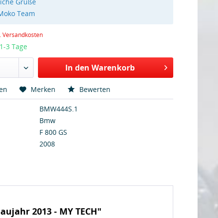
liche Grüße
 Moko Team
l. Versandkosten
 1-3 Tage
In den Warenkorb
hen
Merken
Bewerten
BMW444S.1
Bmw
F 800 GS
2008
aujahr 2013 - MY TECH"