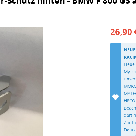
r-Schutz hinten - BMW F 800 GS 
26,90 
NEUE
RACI
Liebe
MyTec
unser
MOKO
MYTEC
HPCOR
Beach
dort 
Zur I
Deuts