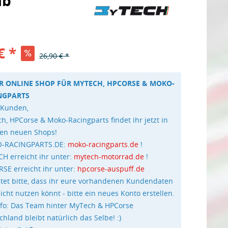
ab
€ *
26,90 € *
R ONLINE SHOP FÜR MYTECH, HPCORSE & MOKO-
NGPARTS
 Kunden,
h, HPCorse & Moko-Racingparts findet ihr jetzt in
en neuen Shops!
-RACINGPARTS.DE:
moko-racingparts.de
!
H erreicht ihr unter:
mytech-motorrad.de
!
SE erreicht ihr unter:
hpcorse-auspuff.de
tet bitte, dass ihr eure vorhandenen Kundendaten
nicht nutzen könnt - bitte ein neues Konto erstellen.
nfo: Das Team hinter MyTech & HPCorse
chland bleibt natürlich das Selbe! :)