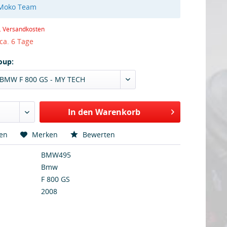
 Moko Team
l. Versandkosten
 ca. 6 Tage
oup:
- BMW F 800 GS - MY TECH
In den Warenkorb
hen
Merken
Bewerten
BMW495
Bmw
F 800 GS
2008