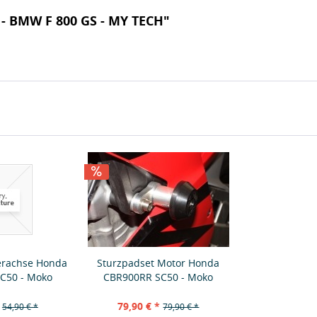
 - BMW F 800 GS - MY TECH"
erachse Honda
Sturzpadset Motor Honda
C50 - Moko
CBR900RR SC50 - Moko
79,90 € *
54,90 € *
79,90 € *