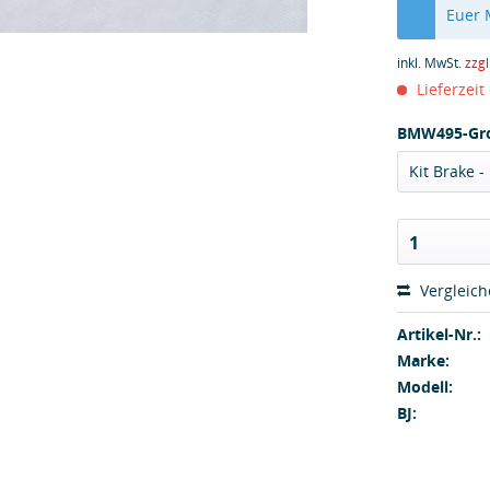
Euer
inkl. MwSt.
zzg
Lieferzeit
BMW495-Gr
Kit Brake 
1
Vergleic
Artikel-Nr.:
Marke:
Modell:
BJ: