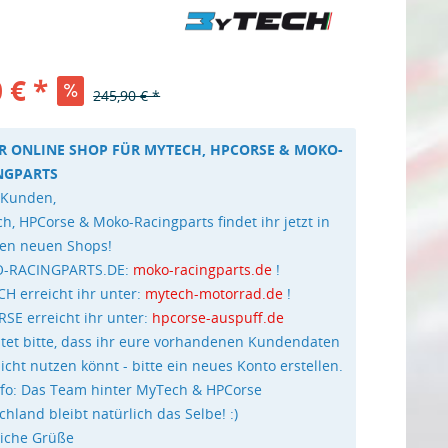
 € *
245,90 € *
R ONLINE SHOP FÜR MYTECH, HPCORSE & MOKO-
NGPARTS
 Kunden,
h, HPCorse & Moko-Racingparts findet ihr jetzt in
en neuen Shops!
-RACINGPARTS.DE:
moko-racingparts.de
!
H erreicht ihr unter:
mytech-motorrad.de
!
SE erreicht ihr unter:
hpcorse-auspuff.de
tet bitte, dass ihr eure vorhandenen Kundendaten
nicht nutzen könnt - bitte ein neues Konto erstellen.
nfo: Das Team hinter MyTech & HPCorse
chland bleibt natürlich das Selbe! :)
liche Grüße