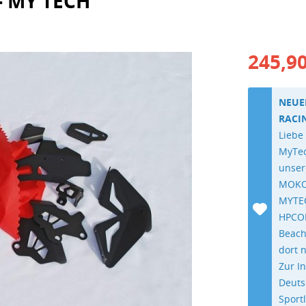
 - MY TECH
245,90
NEUE
RACI
Liebe
MyTec
unser
MOKO
MYTEC
HPCOR
Beach
dort 
Zur I
Deuts
Sport